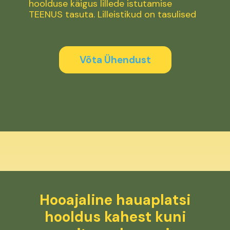
hoolduse käigus lillede istutamise
TEENUS tasuta. Lilleistikud on tasulised
Võta Ühendust
Hooajaline hauaplatsi
hooldus kahest kuni