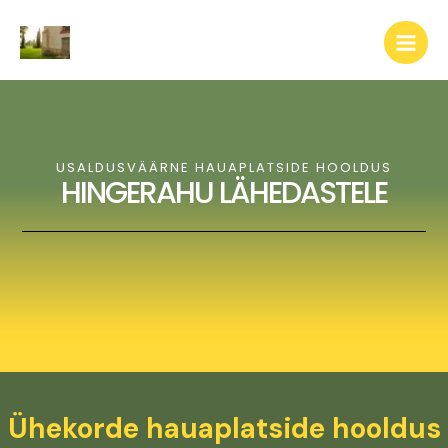
Skip
Main
to
Men
content
USALDUSVÄÄRNE HAUAPLATSIDE HOOLDUS
HINGERAHU LÄHEDASTELE
Ühekorde hauaplatside hooldus